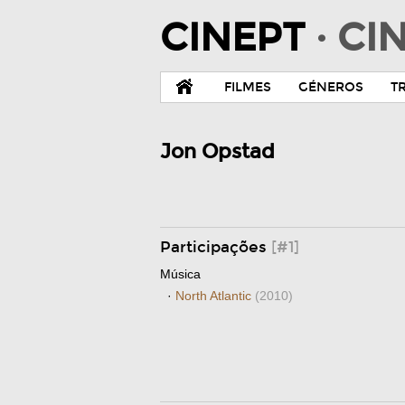
CINEPT
· C
FILMES
GÉNEROS
T
Jon Opstad
Participações
[#1]
Música
·
North Atlantic
(2010)