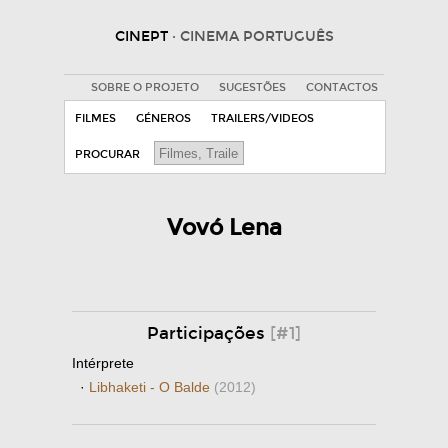
CINEPT
· CINEMA PORTUGUÊS
SOBRE O PROJETO
SUGESTÕES
CONTACTOS
FILMES
GÉNEROS
TRAILERS/VIDEOS
PROCURAR
Vovó Lena
Participações
[#1]
Intérprete
·
Libhaketi - O Balde
(2012)