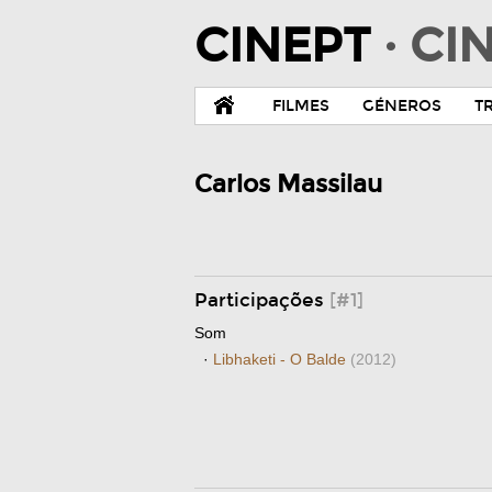
CINEPT
· C
FILMES
GÉNEROS
T
Carlos Massilau
Participações
[#1]
Som
·
Libhaketi - O Balde
(2012)