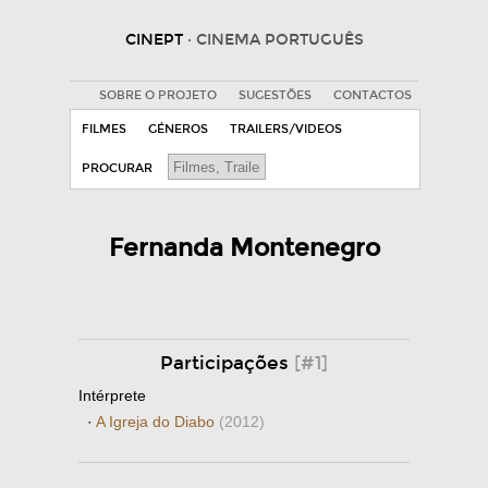
CINEPT
· CINEMA PORTUGUÊS
SOBRE O PROJETO
SUGESTÕES
CONTACTOS
FILMES
GÉNEROS
TRAILERS/VIDEOS
PROCURAR
Fernanda Montenegro
Participações
[#1]
Intérprete
·
A Igreja do Diabo
(2012)