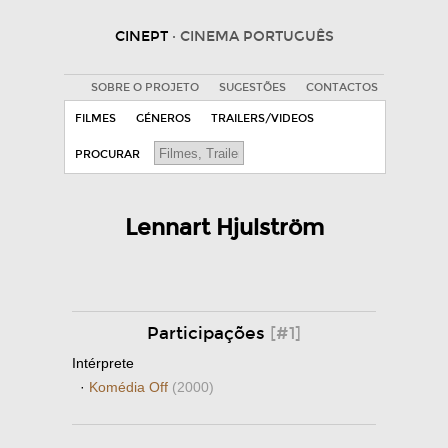
CINEPT
· CINEMA PORTUGUÊS
SOBRE O PROJETO
SUGESTÕES
CONTACTOS
FILMES
GÉNEROS
TRAILERS/VIDEOS
PROCURAR
Lennart Hjulström
Participações
[#1]
Intérprete
·
Komédia Off
(2000)