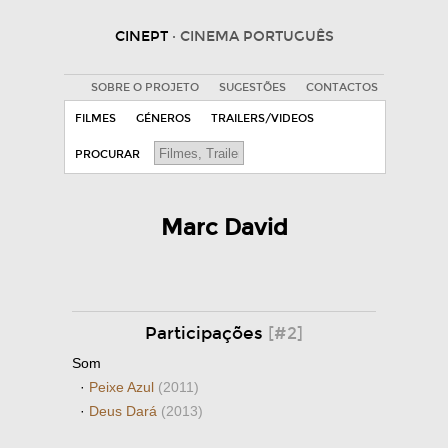
CINEPT
· CINEMA PORTUGUÊS
SOBRE O PROJETO
SUGESTÕES
CONTACTOS
FILMES
GÉNEROS
TRAILERS/VIDEOS
PROCURAR
Marc David
Participações
[#2]
Som
·
Peixe Azul
(2011)
·
Deus Dará
(2013)