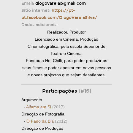
Email:
diogovarela@gmail.com
Sítio internet:
https://pt-
pt.facebook.com/DiogoVarelaSilva/
Dados adicionais:
Realizador, Produtor
Licenciado em Cinema, Produção
Cinematográfica, pela escola Superior de
Teatro e Cinema.
Fundou a Hot Chilli, para poder produzir os
seus filmes e poder apostar em novas pessoas
e novos projectos que sejam desafiantes.
Participações
[#16]
Argumento
·
Alfama em Si
(2017)
Direcção de Fotografia
·
O Fado da Bia
(2012)
Direcção de Produção