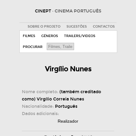
CINEPT
· CINEMA PORTUGUÊS
SOBRE O PROJETO
SUGESTÕES
CONTACTOS
FILMES
GÉNEROS
TRAILERS/VIDEOS
PROCURAR
Virgílio Nunes
Nome completo:
(também creditado
como) Virgílio Correia Nunes
Nacionalidade:
Português
Dados adicionais:
Realizador