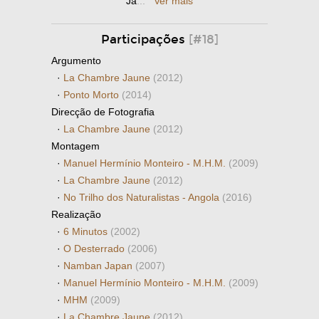
Ja
...
Ver mais
Participações
[#18]
Argumento
·
La Chambre Jaune
(2012)
·
Ponto Morto
(2014)
Direcção de Fotografia
·
La Chambre Jaune
(2012)
Montagem
·
Manuel Hermínio Monteiro - M.H.M.
(2009)
·
La Chambre Jaune
(2012)
·
No Trilho dos Naturalistas - Angola
(2016)
Realização
·
6 Minutos
(2002)
·
O Desterrado
(2006)
·
Namban Japan
(2007)
·
Manuel Hermínio Monteiro - M.H.M.
(2009)
·
MHM
(2009)
·
La Chambre Jaune
(2012)