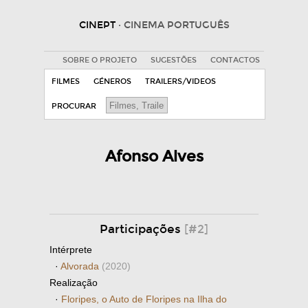
CINEPT
· CINEMA PORTUGUÊS
SOBRE O PROJETO
SUGESTÕES
CONTACTOS
FILMES
GÉNEROS
TRAILERS/VIDEOS
PROCURAR
Afonso Alves
Participações
[#2]
Intérprete
·
Alvorada
(2020)
Realização
·
Floripes, o Auto de Floripes na Ilha do