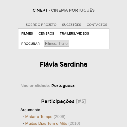
CINEPT
· CINEMA PORTUGUÊS
SOBRE O PROJETO
SUGESTÕES
CONTACTOS
FILMES
GÉNEROS
TRAILERS/VIDEOS
PROCURAR
Flávia Sardinha
Nacionalidade:
Portuguesa
Participações
[#3]
Argumento
·
Matar o Tempo
(2009)
·
Muitos Dias Tem o Mês
(2010)