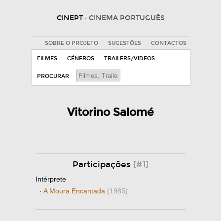
CINEPT
· CINEMA PORTUGUÊS
SOBRE O PROJETO
SUGESTÕES
CONTACTOS
FILMES
GÉNEROS
TRAILERS/VIDEOS
PROCURAR
Vitorino Salomé
Participações
[#1]
Intérprete
·
A Moura Encantada
(1985)