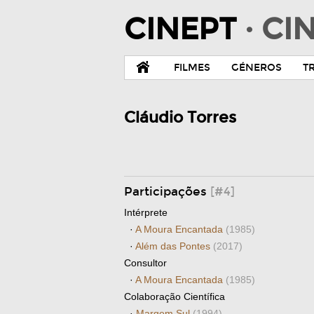
CINEPT
· C
FILMES
GÉNEROS
T
Cláudio Torres
Participações
[#4]
Intérprete
·
A Moura Encantada
(1985)
·
Além das Pontes
(2017)
Consultor
·
A Moura Encantada
(1985)
Colaboração Científica
·
Margem Sul
(1994)