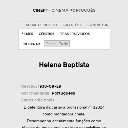
CINEPT
· CINEMA PORTUGUÊS
SOBRE O PROJETO
SUGESTÕES
CONTACTOS
FILMES
GÉNEROS
TRAILERS/VIDEOS
PROCURAR
Helena Baptista
Nasceu:
1938-09-29
Nacionalidade:
Portuguesa
Dados adicionais:
É detentora da carteira profissional nº 12324
como montadora chefe.
Desempenha actualmente funções como
técnica de meios audio e video especialista na