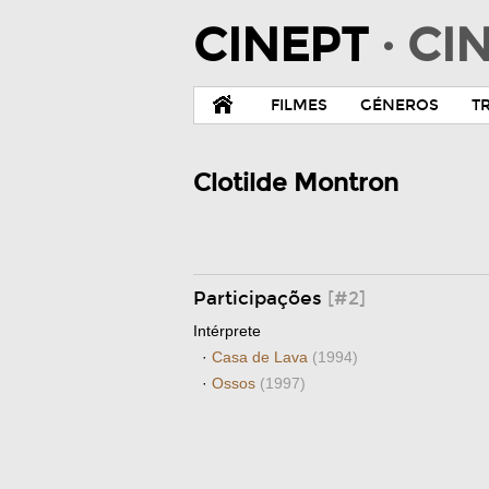
CINEPT
· C
FILMES
GÉNEROS
T
Clotilde Montron
Participações
[#2]
Intérprete
·
Casa de Lava
(1994)
·
Ossos
(1997)