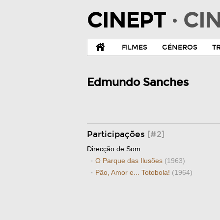
CINEPT
· C
FILMES
GÉNEROS
T
Edmundo Sanches
Participações
[#2]
Direcção de Som
·
O Parque das Ilusões
(1963)
·
Pão, Amor e... Totobola!
(1964)