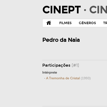
CINEPT
· C
FILMES
GÉNEROS
T
Pedro da Naia
Participações
[#1]
Intérprete
·
A Tremonha de Cristal
(1993)