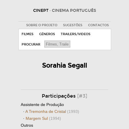
CINEPT
· CINEMA PORTUGUÊS
SOBRE O PROJETO
SUGESTÕES
CONTACTOS
FILMES
GÉNEROS
TRAILERS/VIDEOS
PROCURAR
Sorahia Segall
Participações
[#3]
Assistente de Produção
·
A Tremonha de Cristal
(1993)
·
Margem Sul
(1994)
Outros