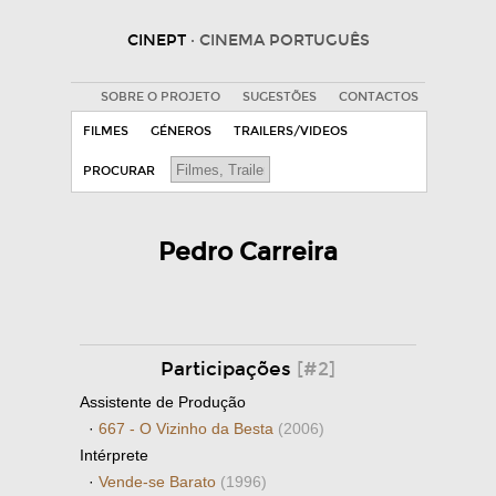
CINEPT
· CINEMA PORTUGUÊS
SOBRE O PROJETO
SUGESTÕES
CONTACTOS
FILMES
GÉNEROS
TRAILERS/VIDEOS
PROCURAR
Pedro Carreira
Participações
[#2]
Assistente de Produção
·
667 - O Vizinho da Besta
(2006)
Intérprete
·
Vende-se Barato
(1996)