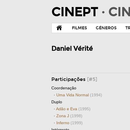
CINEPT
· C
FILMES
GÉNEROS
T
Daniel Vérité
Participações
[#5]
Coordenação
·
Uma Vida Normal
(1994)
Duplo
·
Adão e Eva
(1995)
·
Zona J
(1998)
·
Inferno
(1999)
Intérprete