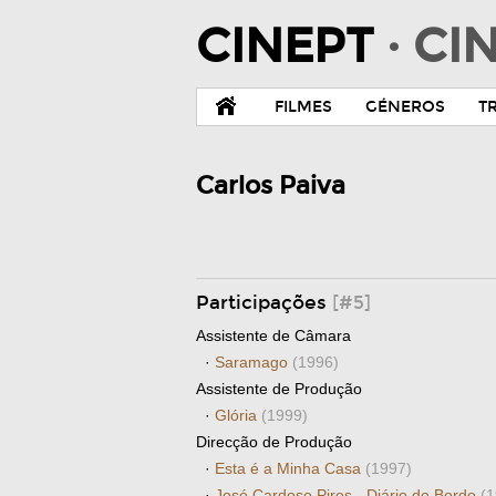
CINEPT
· C
FILMES
GÉNEROS
T
Carlos Paiva
Participações
[#5]
Assistente de Câmara
·
Saramago
(1996)
Assistente de Produção
·
Glória
(1999)
Direcção de Produção
·
Esta é a Minha Casa
(1997)
·
José Cardoso Pires - Diário de Bordo
(1