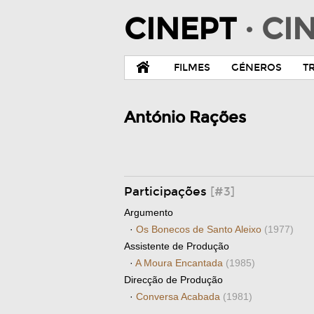
CINEPT
· C
FILMES
GÉNEROS
T
António Rações
Participações
[#3]
Argumento
·
Os Bonecos de Santo Aleixo
(1977)
Assistente de Produção
·
A Moura Encantada
(1985)
Direcção de Produção
·
Conversa Acabada
(1981)