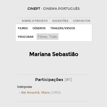
CINEPT
· CINEMA PORTUGUÊS
SOBRE O PROJETO
SUGESTÕES
CONTACTOS
FILMES
GÉNEROS
TRAILERS/VIDEOS
PROCURAR
Mariana Sebastião
Participações
[#1]
Intérprete
·
Até Amanhã, Mário
(1993)