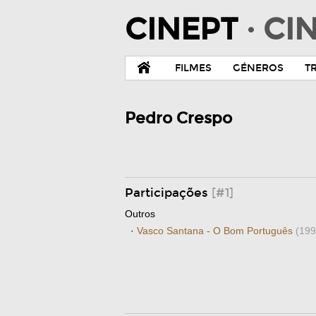
CINEPT
· C
FILMES
GÉNEROS
T
Pedro Crespo
Participações
[#1]
Outros
·
Vasco Santana - O Bom Português
(199