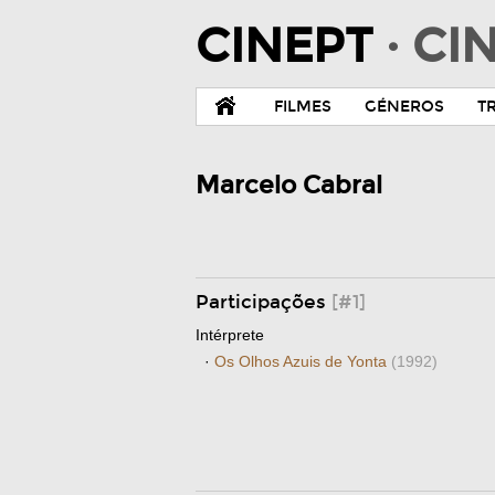
CINEPT
· C
FILMES
GÉNEROS
T
Marcelo Cabral
Participações
[#1]
Intérprete
·
Os Olhos Azuis de Yonta
(1992)