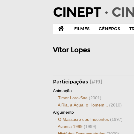
CINEPT
· C
FILMES
GÉNEROS
T
Vítor Lopes
Participações
[#19]
Animação
·
Timor Loro-Sae
(2001)
·
A Ria, a Água, o Homem...
(2010)
Argumento
·
O Massacre dos Inocentes
(1997)
·
Avanca 1999
(1999)
·
Histórias Desencantadas
(2000)