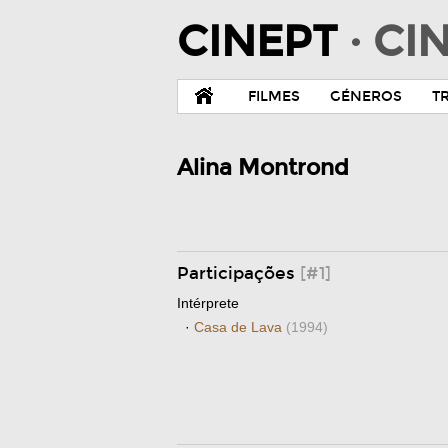
CINEPT
· C
FILMES
GÉNEROS
T
Alina Montrond
Participações
[#1]
Intérprete
·
Casa de Lava
(1994)