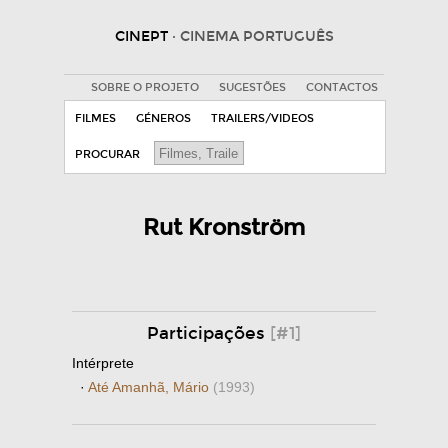
CINEPT
· CINEMA PORTUGUÊS
SOBRE O PROJETO
SUGESTÕES
CONTACTOS
FILMES
GÉNEROS
TRAILERS/VIDEOS
PROCURAR
Rut Kronström
Participações
[#1]
Intérprete
·
Até Amanhã, Mário
(1993)