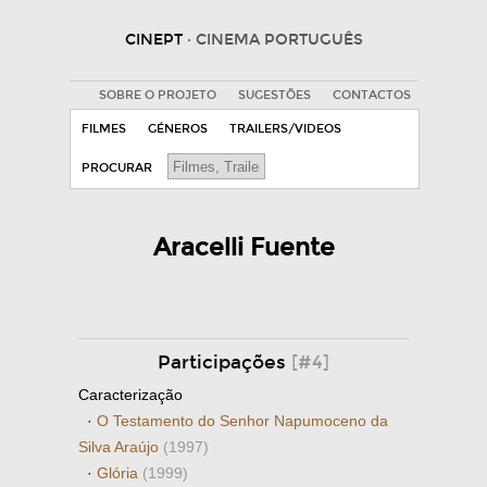
CINEPT
· CINEMA PORTUGUÊS
SOBRE O PROJETO
SUGESTÕES
CONTACTOS
FILMES
GÉNEROS
TRAILERS/VIDEOS
PROCURAR
Aracelli Fuente
Participações
[#4]
Caracterização
·
O Testamento do Senhor Napumoceno da
Silva Araújo
(1997)
·
Glória
(1999)