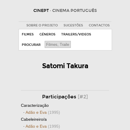
CINEPT
· CINEMA PORTUGUÊS
SOBRE O PROJETO
SUGESTÕES
CONTACTOS
FILMES
GÉNEROS
TRAILERS/VIDEOS
PROCURAR
Satomi Takura
Participações
[#2]
Caracterização
·
Adão e Eva
(1995)
Cabeleireiro/a
·
Adão e Eva
(1995)