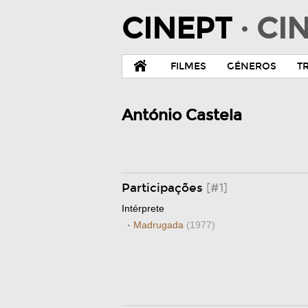
CINEPT
· C
FILMES
GÉNEROS
T
António Castela
Participações
[#1]
Intérprete
·
Madrugada
(1977)