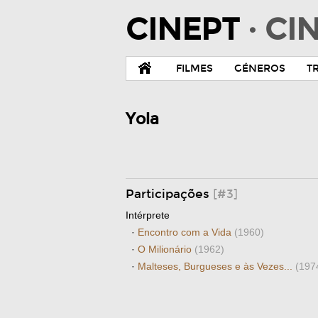
CINEPT
· C
FILMES
GÉNEROS
T
Yola
Participações
[#3]
Intérprete
·
Encontro com a Vida
(1960)
·
O Milionário
(1962)
·
Malteses, Burgueses e às Vezes...
(197