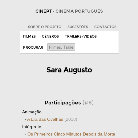
CINEPT
· CINEMA PORTUGUÊS
SOBRE O PROJETO
SUGESTÕES
CONTACTOS
FILMES
GÉNEROS
TRAILERS/VIDEOS
PROCURAR
Sara Augusto
Participações
[#8]
Animação
·
A Era das Ovelhas
(2018)
Intérprete
·
Os Primeiros Cinco Minutos Depois da Morte