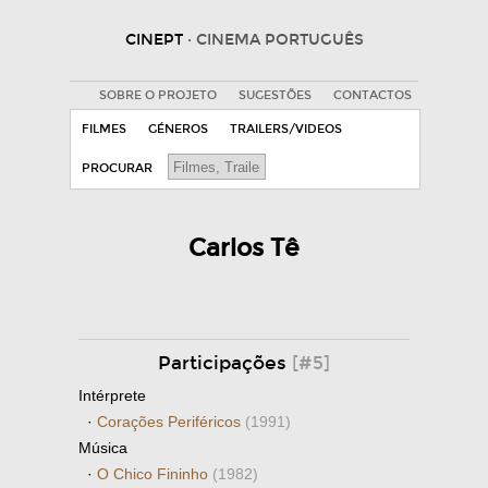
CINEPT
· CINEMA PORTUGUÊS
SOBRE O PROJETO
SUGESTÕES
CONTACTOS
FILMES
GÉNEROS
TRAILERS/VIDEOS
PROCURAR
Carlos Tê
Participações
[#5]
Intérprete
·
Corações Periféricos
(1991)
Música
·
O Chico Fininho
(1982)