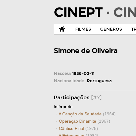
CINEPT
· C
FILMES
GÉNEROS
T
Simone de Oliveira
Nasceu:
1938-02-11
Nacionalidade:
Portuguesa
Participações
[#7]
Intérprete
·
A Canção da Saudade
(1964)
·
Operação Dinamite
(1967)
·
Cântico Final
(1975)
·
A Estrangeira
(1982)