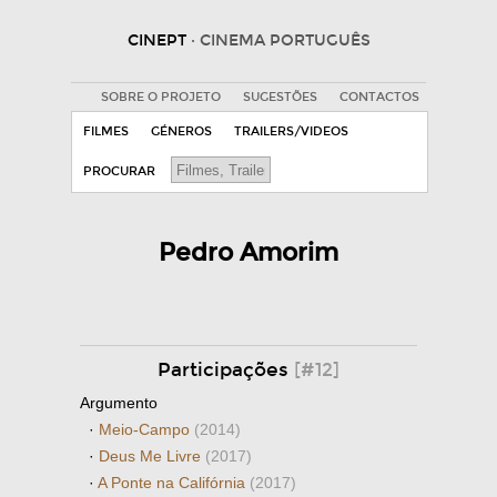
CINEPT
· CINEMA PORTUGUÊS
SOBRE O PROJETO
SUGESTÕES
CONTACTOS
FILMES
GÉNEROS
TRAILERS/VIDEOS
PROCURAR
Pedro Amorim
Participações
[#12]
Argumento
·
Meio-Campo
(2014)
·
Deus Me Livre
(2017)
·
A Ponte na Califórnia
(2017)