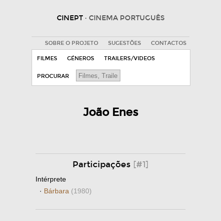
CINEPT
· CINEMA PORTUGUÊS
SOBRE O PROJETO
SUGESTÕES
CONTACTOS
FILMES
GÉNEROS
TRAILERS/VIDEOS
PROCURAR
João Enes
Participações
[#1]
Intérprete
·
Bárbara
(1980)