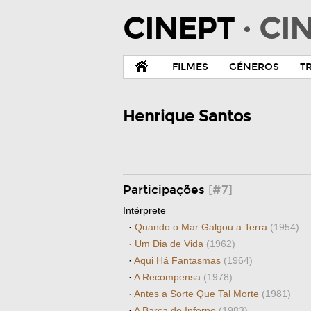
CINEPT
· C
FILMES
GÉNEROS
T
Henrique Santos
Participações
[#7]
Intérprete
·
Quando o Mar Galgou a Terra
(1954)
·
Um Dia de Vida
(1962)
·
Aqui Há Fantasmas
(1964)
·
A Recompensa
(1978)
·
Antes a Sorte Que Tal Morte
(1981)
·
A Barca do Inferno
(1983)