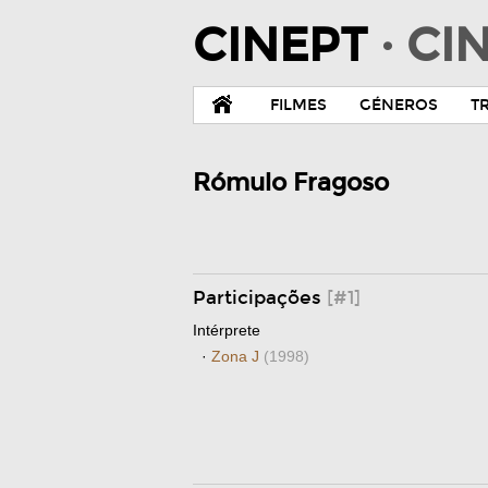
CINEPT
· C
FILMES
GÉNEROS
T
Rómulo Fragoso
Participações
[#1]
Intérprete
·
Zona J
(1998)