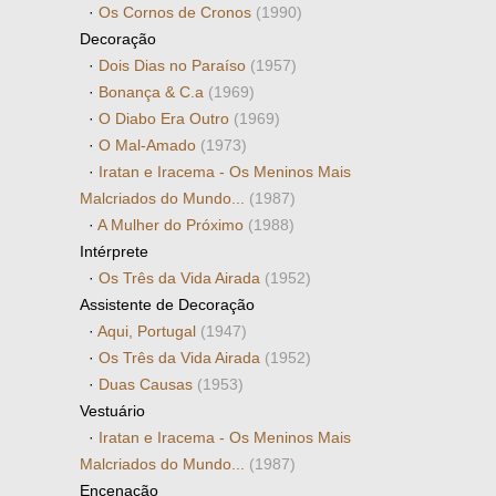
·
Os Cornos de Cronos
(1990)
Decoração
·
Dois Dias no Paraíso
(1957)
·
Bonança & C.a
(1969)
·
O Diabo Era Outro
(1969)
·
O Mal-Amado
(1973)
·
Iratan e Iracema - Os Meninos Mais
Malcriados do Mundo...
(1987)
·
A Mulher do Próximo
(1988)
Intérprete
·
Os Três da Vida Airada
(1952)
Assistente de Decoração
·
Aqui, Portugal
(1947)
·
Os Três da Vida Airada
(1952)
·
Duas Causas
(1953)
Vestuário
·
Iratan e Iracema - Os Meninos Mais
Malcriados do Mundo...
(1987)
Encenação