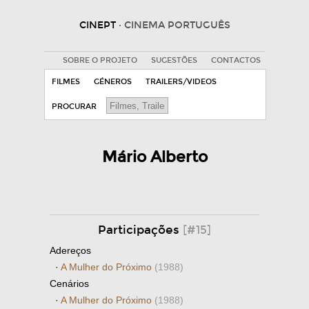
CINEPT
· CINEMA PORTUGUÊS
SOBRE O PROJETO
SUGESTÕES
CONTACTOS
FILMES
GÉNEROS
TRAILERS/VIDEOS
PROCURAR
Mário Alberto
Participações
[#15]
Adereços
·
A Mulher do Próximo
(1988)
Cenários
·
A Mulher do Próximo
(1988)