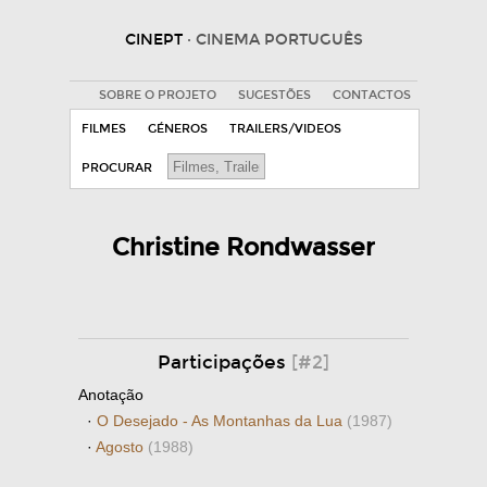
CINEPT
· CINEMA PORTUGUÊS
SOBRE O PROJETO
SUGESTÕES
CONTACTOS
FILMES
GÉNEROS
TRAILERS/VIDEOS
PROCURAR
Christine Rondwasser
Participações
[#2]
Anotação
·
O Desejado - As Montanhas da Lua
(1987)
·
Agosto
(1988)