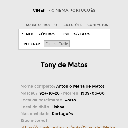
CINEPT
· CINEMA PORTUGUÊS
SOBRE O PROJETO
SUGESTÕES
CONTACTOS
FILMES
GÉNEROS
TRAILERS/VIDEOS
PROCURAR
Tony de Matos
Nome completo:
António Maria de Matos
Nasceu:
1924-10-28
· Morreu:
1989-06-08
Local de nascimento:
Porto
Local de óbito:
Lisboa
Nacionalidade:
Português
Sítio internet:
https://pt.wikipedia.org/wiki/Tony_de_Matos