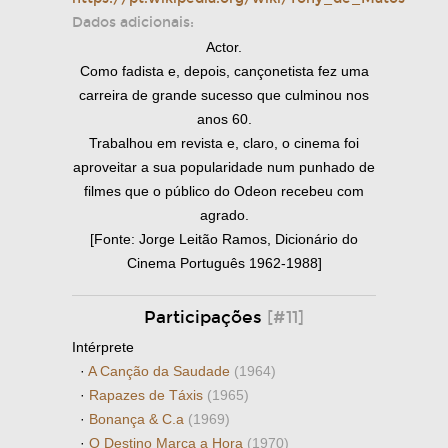
Dados adicionais:
Actor.
Como fadista e, depois, cançonetista fez uma
carreira de grande sucesso que culminou nos
anos 60.
Trabalhou em revista e, claro, o cinema foi
aproveitar a sua popularidade num punhado de
filmes que o público do Odeon recebeu com
agrado.
[Fonte: Jorge Leitão Ramos, Dicionário do
Cinema Português 1962-1988]
Participações
[#11]
Intérprete
·
A Canção da Saudade
(1964)
·
Rapazes de Táxis
(1965)
·
Bonança & C.a
(1969)
·
O Destino Marca a Hora
(1970)