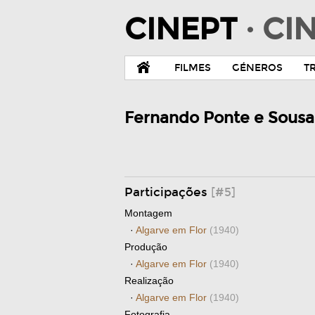
CINEPT
· C
FILMES
GÉNEROS
T
Fernando Ponte e Sousa
Participações
[#5]
Montagem
·
Algarve em Flor
(1940)
Produção
·
Algarve em Flor
(1940)
Realização
·
Algarve em Flor
(1940)
Fotografia