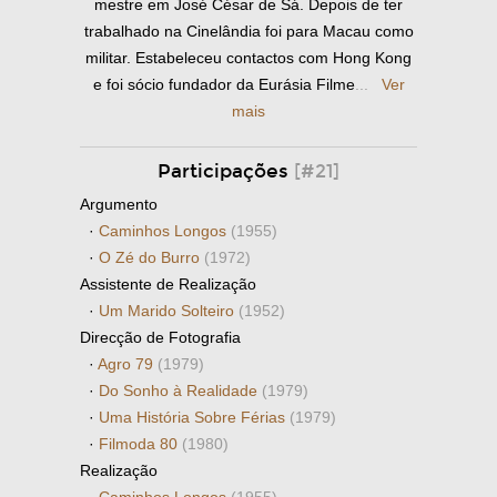
mestre em José César de Sá. Depois de ter
trabalhado na Cinelândia foi para Macau como
militar. Estabeleceu contactos com Hong Kong
e foi sócio fundador da Eurásia Filme
...
Ver
mais
Participações
[#21]
Argumento
·
Caminhos Longos
(1955)
·
O Zé do Burro
(1972)
Assistente de Realização
·
Um Marido Solteiro
(1952)
Direcção de Fotografia
·
Agro 79
(1979)
·
Do Sonho à Realidade
(1979)
·
Uma História Sobre Férias
(1979)
·
Filmoda 80
(1980)
Realização