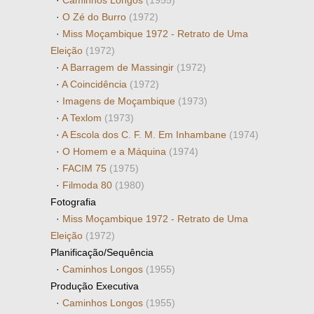
·
Caminhos Longos
(1955)
·
O Zé do Burro
(1972)
·
Miss Moçambique 1972 - Retrato de Uma
Eleição
(1972)
·
A Barragem de Massingir
(1972)
·
A Coincidência
(1972)
·
Imagens de Moçambique
(1973)
·
A Texlom
(1973)
·
A Escola dos C. F. M. Em Inhambane
(1974)
·
O Homem e a Máquina
(1974)
·
FACIM 75
(1975)
·
Filmoda 80
(1980)
Fotografia
·
Miss Moçambique 1972 - Retrato de Uma
Eleição
(1972)
Planificação/Sequência
·
Caminhos Longos
(1955)
Produção Executiva
·
Caminhos Longos
(1955)