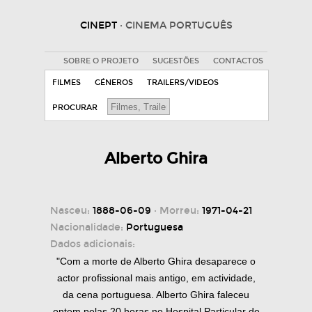
CINEPT
· CINEMA PORTUGUÊS
SOBRE O PROJETO
SUGESTÕES
CONTACTOS
FILMES
GÉNEROS
TRAILERS/VIDEOS
PROCURAR
Alberto Ghira
Nasceu:
1888-06-09
· Morreu:
1971-04-21
Nacionalidade:
Portuguesa
Dados adicionais:
"Com a morte de Alberto Ghira desaparece o
actor profissional mais antigo, em actividade,
da cena portuguesa. Alberto Ghira faleceu
ontem pelas 20 horas no Hospital Particular de