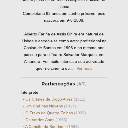
Lisboa.
Completaria 83 anos em Junho próximo, pois
nascera em 9-6-1888.
Alberto Fariña de Assis Ghira era natural de
Lisboa e estreou-se como actor profissional no
Casino de Santos em 1906 e no mesmo ano
passou para o Teatro Salvador Marques, em
Alhandra. Foi muito intensa a sua actividade
quer no cinema qu
...
Ver mais
Participações
[#7]
Intérprete
·
Os Crimes de Diogo Alves
(1911)
·
Um Chá nas Nuvens
(1917)
·
O Trevo de Quatro Folhas
(1936)
·
Os Verdes Anos
(1963)
·
A Canção da Saudade
(1964)