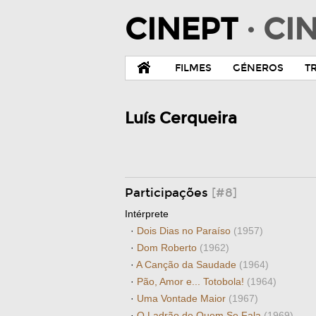
CINEPT
· C
FILMES
GÉNEROS
T
Luís Cerqueira
Participações
[#8]
Intérprete
·
Dois Dias no Paraíso
(1957)
·
Dom Roberto
(1962)
·
A Canção da Saudade
(1964)
·
Pão, Amor e... Totobola!
(1964)
·
Uma Vontade Maior
(1967)
·
O Ladrão de Quem Se Fala
(1969)