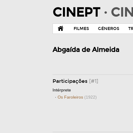
CINEPT
· C
FILMES
GÉNEROS
T
Abgaída de Almeida
Participações
[#1]
Intérprete
·
Os Faroleiros
(1922)