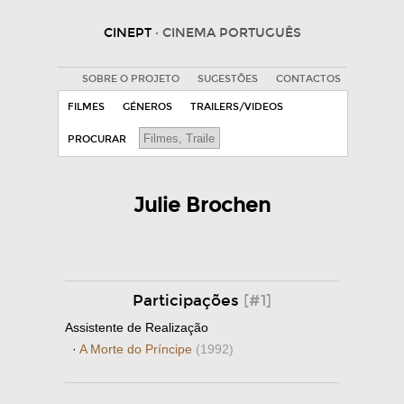
CINEPT
· CINEMA PORTUGUÊS
SOBRE O PROJETO
SUGESTÕES
CONTACTOS
FILMES
GÉNEROS
TRAILERS/VIDEOS
PROCURAR
Julie Brochen
Participações
[#1]
Assistente de Realização
·
A Morte do Príncipe
(1992)