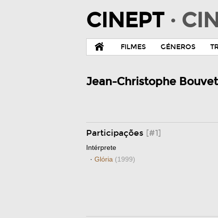
CINEPT
· C
FILMES
GÉNEROS
T
Jean-Christophe Bouvet
Participações
[#1]
Intérprete
·
Glória
(1999)