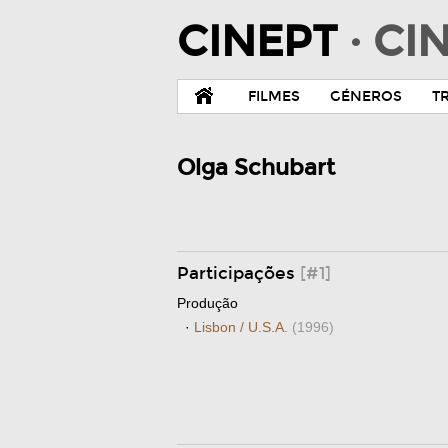
CINEPT
· C
FILMES
GÉNEROS
T
Olga Schubart
Participações
[#1]
Produção
·
Lisbon / U.S.A.
(1996)